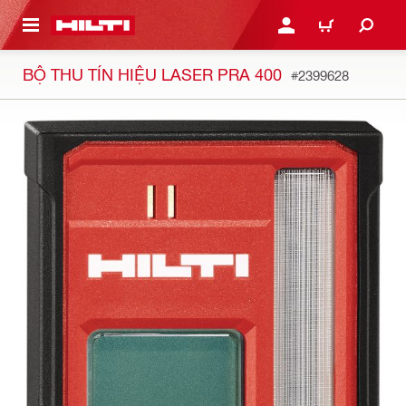
N NỘI DUNG CHÍNH
ĐĂNG NHẬP HOẶC ĐĂNG
GIỎ HÀNG
BỘ THU TÍN HIỆU LASER PRA 400
#2399628