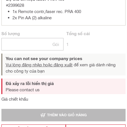
#2399628
1x Remote contr./laser rec. PRA 400
2x Pin AA (2) alkaline
Số lượng
Tổng
số cái
Gói
1
You can not see your company prices
Vui lòng đăng nhập hoặc đăng xuất
để xem giá dành riêng
cho công ty của bạn
Đã xảy ra lỗi hiển thị giá
Please contact us
Giá chiết khấu
THÊM VÀO GIỎ HÀNG