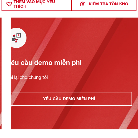
THÊM VÀO MỤ̣C YÊU
KIỂM TRA TỒN KHO
THÍCH
Yêu cầu demo miễn phí
Gọi lại cho chúng tôi
YÊU CẦU DEMO MIỄN PHÍ