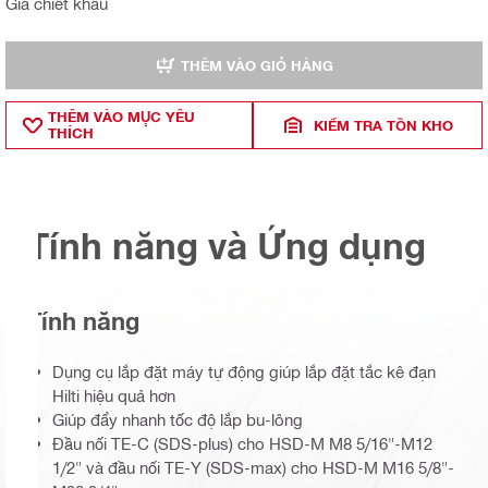
Giá chiết khấu
THÊM VÀO GIỎ HÀNG
THÊM VÀO MỤ̣C YÊU
KIỂM TRA TỒN KHO
THÍCH
Tính năng và Ứng dụng
Tính năng
Dụng cụ lắp đặt máy tự động giúp lắp đặt tắc kê đạn
Hilti hiệu quả hơn
Giúp đẩy nhanh tốc độ lắp bu-lông
Đầu nối TE-C (SDS-plus) cho HSD-M M8 5/16"-M12
1/2" và đầu nối TE-Y (SDS-max) cho HSD-M M16 5/8"-