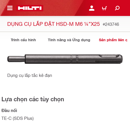
N NỘI DUNG CHÍNH
ĐĂNG NHẬP HOẶC ĐĂNG
GIỎ HÀNG
DỤNG CỤ LẮP ĐẶT HSD-M M6 ¼’’X25
#243746
Trình cấu hình
Tính năng và Ứng dụng
Sản phẩm liên q
Dụng cụ lắp tắc kê đạn
Lựa chọn các tùy chọn
Đầu nối
TE-C (SDS Plus)