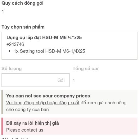
Quy cách đóng gói
1
Tùy chọn sản phẩm
Dụng cụ lắp đặt HSD-M M6 ¼’’x25
#243746
1x Setting tool HSD-M M6-1/4X25
Số lượng
Tổng
số cái
Gói
1
You can not see your company prices
Vui lòng đăng nhập hoặc đăng xuất
để xem giá dành riêng
cho công ty của bạn
Đã xảy ra lỗi hiển thị giá
Please contact us