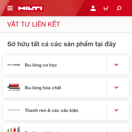
N NỘI DUNG CHÍNH
ĐĂNG NHẬP HOẶC ĐĂNG
GIỎ HÀNG
VẬT TƯ LIÊN KẾT
Sở hữu tất cả các sản phẩm tại đây
Bu-lông cơ học
Bu-lông hóa chất
Thanh ren & các cấu kiện