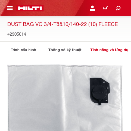
N NỘI DUNG CHÍNH
ĐĂNG NHẬP HOẶC ĐĂNG
GIỎ HÀNG
DUST BAG VC 3/4-T8&10/140-22 (10) FLEECE
#2305014
Trình cấu hình
Thông số kỹ thuật
Tính năng và Ứng dụ