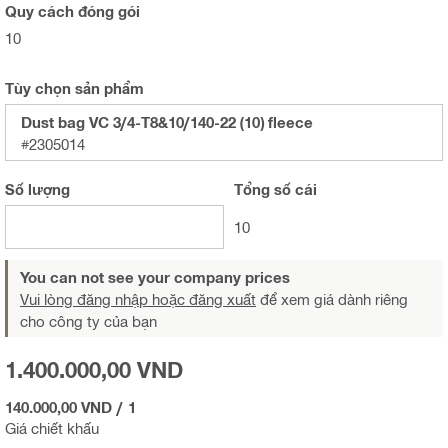
Quy cách đóng gói
10
Tùy chọn sản phẩm
Dust bag VC 3/4-T8&10/140-22 (10) fleece
#2305014
Số lượng
Tổng
số cái
10
You can not see your company prices
Vui lòng đăng nhập hoặc đăng xuất
để xem giá dành riêng
cho công ty của bạn
1.400.000,00 VND
140.000,00 VND
/
1
Giá chiết khấu