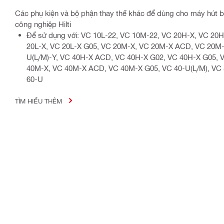
Các phụ kiện và bộ phận thay thế khác để dùng cho máy hút b
công nghiệp Hilti
Để sử dụng với: VC 10L-22, VC 10M-22, VC 20H-X, VC 20
20L-X, VC 20L-X G05, VC 20M-X, VC 20M-X ACD, VC 20M-
U(L/M)-Y, VC 40H-X ACD, VC 40H-X G02, VC 40H-X G05, V
40M-X, VC 40M-X ACD, VC 40M-X G05, VC 40-U(L/M), VC 
60-U
TÌM HIỂU THÊM