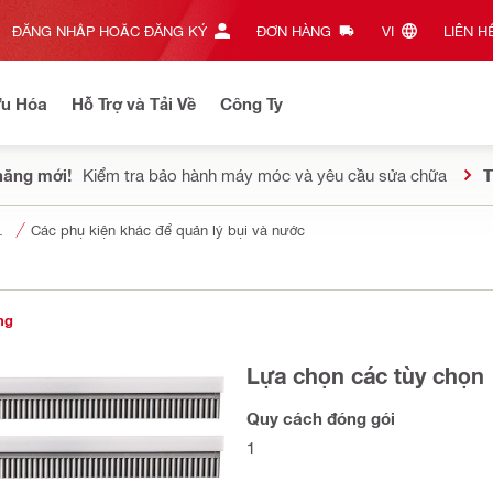
ĐĂNG NHẬP HOẶC ĐĂNG KÝ
ĐƠN HÀNG
VI‎
LIÊN HỆ
Ưu Hóa
Hỗ Trợ và Tải Về
Công Ty
năng mới!
Kiểm tra bảo hành máy móc và yêu cầu sửa chữa
T
bụi và nước
Các phụ kiện khác để quản lý bụi và nước
ng
Lựa chọn các tùy chọn
Quy cách đóng gói
1