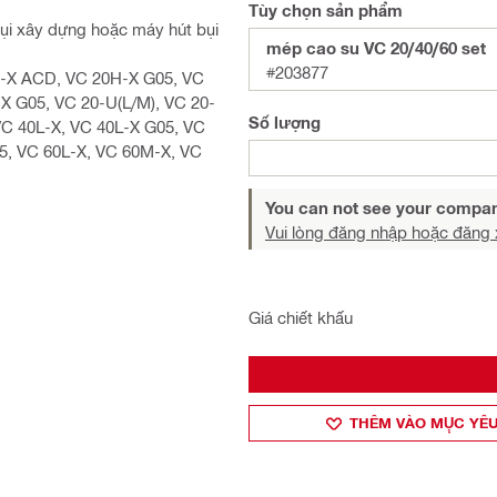
Tùy chọn sản phẩm
ụi xây dựng hoặc máy hút bụi
mép cao su VC 20/40/60 set
#203877
H-X ACD, VC 20H-X G05, VC
X G05, VC 20-U(L/M), VC 20-
Số lượng
C 40L-X, VC 40L-X G05, VC
5, VC 60L-X, VC 60M-X, VC
You can not see your compan
Vui lòng đăng nhập hoặc đăng 
Giá chiết khấu
THÊM VÀO MỤ̣C YÊU