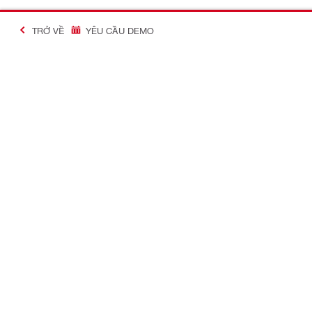
TRỞ VỀ
YÊU CẦU DEMO
#Making Constructi
Liên hệ
Thông tin c
LIÊN HỆ CHÚNG TÔI
Hilti Việt Na
Yêu cầu liên lạc lại
Tuyển dụng