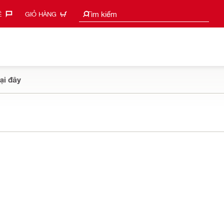
Tìm kiếm gợi ý
Tìm kiếm
‎
GIỎ HÀNG
ại đây