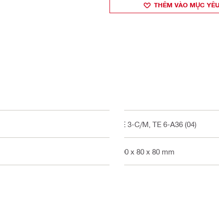
THÊM VÀO MỤ̣C YÊU
TE 3-C/M, TE 6-A36 (04)
200 x 80 x 80 mm