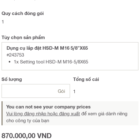
Quy cách đóng gói
1
Tùy chọn sản phẩm
Dụng cụ lắp đặt HSD-M M16 5/8"X65
#243753
1x Setting tool HSD-M M16-5/8X65
Số lượng
Tổng
số cái
Gói
1
You can not see your company prices
Vui lòng đăng nhập hoặc đăng xuất
để xem giá dành riêng
cho công ty của bạn
870.000,00 VND