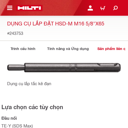
N NỘI DUNG CHÍNH
ĐĂNG NHẬP HOẶC ĐĂNG
GIỎ HÀNG
DỤNG CỤ LẮP ĐẶT HSD-M M16 5/8"X65
#243753
Trình cấu hình
Tính năng và Ứng dụng
Sản phẩm liên q
Dụng cụ lắp tắc kê đạn
Lựa chọn các tùy chọn
Đầu nối
TE-Y (SDS Max)