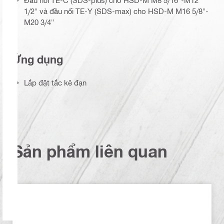
Đầu nối TE-C (SDS-plus) cho HSD-M M8 5/16"-M12
1/2" và đầu nối TE-Y (SDS-max) cho HSD-M M16 5/8"-
M20 3/4"
Ứng dụng
Lắp đặt tắc kê đạn
Sản phẩm liên quan