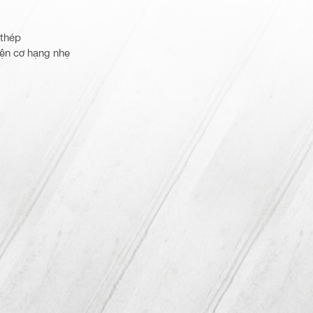
 thép
iện cơ hạng nhẹ