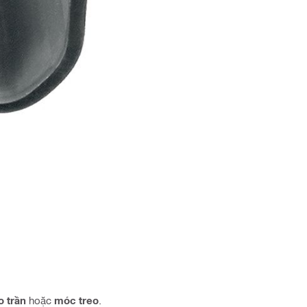
o trần
hoặc
móc treo
.