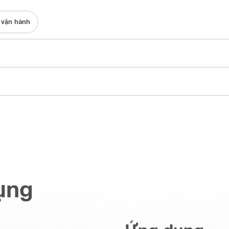
 vận hành
ụng