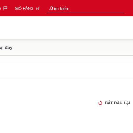
Tìm kiếm gợi ý
Tìm kiếm
‎
GIỎ HÀNG
ại đây
BẮT ĐẦU LẠI