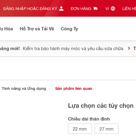
ĐĂNG NHẬP HOẶC ĐĂNG KÝ
ĐƠN HÀNG
VI‎
LIÊN HỆ
Ưu Hóa
Hỗ Trợ và Tải Về
Công Ty
năng mới!
Kiểm tra bảo hành máy móc và yêu cầu sửa chữa
T
Tính năng và Ứng dụng
Sản phẩm liên quan
Lựa chọn các tùy chọn
Chiều dài thân đinh
22 mm
27 mm