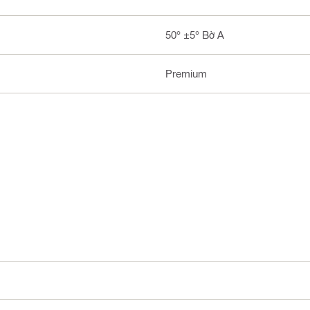
50° ±5° Bờ A
Premium