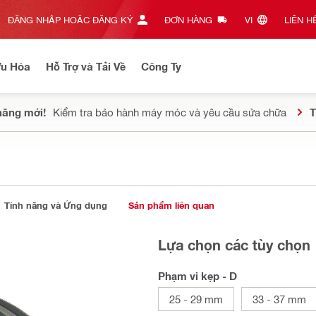
ĐĂNG NHẬP HOẶC ĐĂNG KÝ
ĐƠN HÀNG
VI‎
LIÊN HỆ
Ưu Hóa
Hỗ Trợ và Tải Về
Công Ty
năng mới!
Kiểm tra bảo hành máy móc và yêu cầu sửa chữa
T
Tính năng và Ứng dụng
Sản phẩm liên quan
Lựa chọn các tùy chọn
Phạm vi kẹp - D
25 - 29 mm
33 - 37 mm