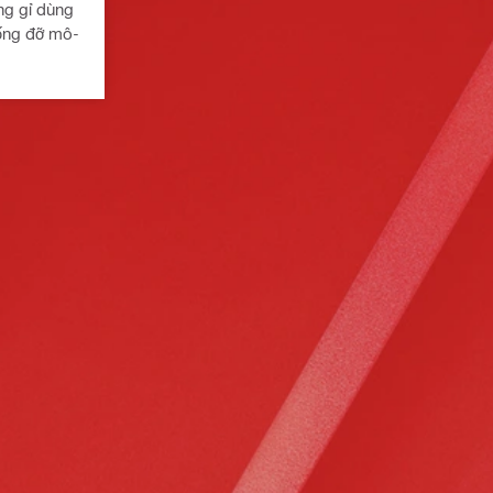
ng gỉ dùng
hống đỡ mô-