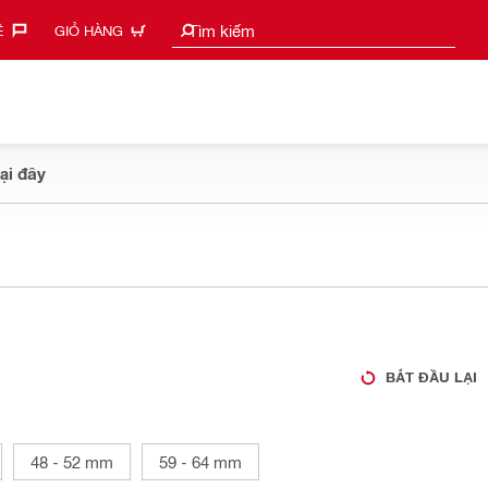
Tìm kiếm gợi ý
Tìm kiếm
‎
GIỎ HÀNG
ại đây
BẮT ĐẦU LẠI
48 - 52 mm
59 - 64 mm