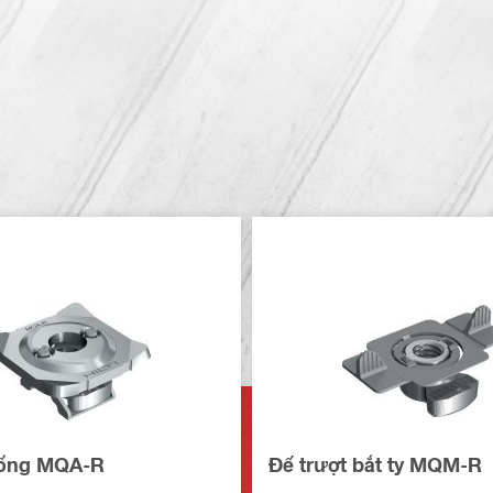
 ống MQA-R
Đế trượt bắt ty MQM-R