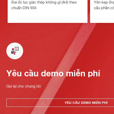
Đai ốc lục giác thép không gỉ (A4) theo
Yên kẹp ống
chuẩn DIN 934
cấu phần có
Yêu cầu demo miễn phí
Gọi lại cho chúng tôi
YÊU CẦU DEMO MIỄN PHÍ