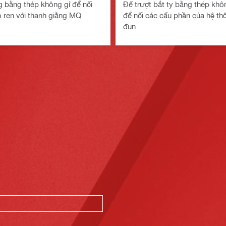
 bằng thép không gỉ để nối
Đế trượt bắt ty bằng thép khô
 ren với thanh giằng MQ
để nối các cấu phần của hệ t
đun