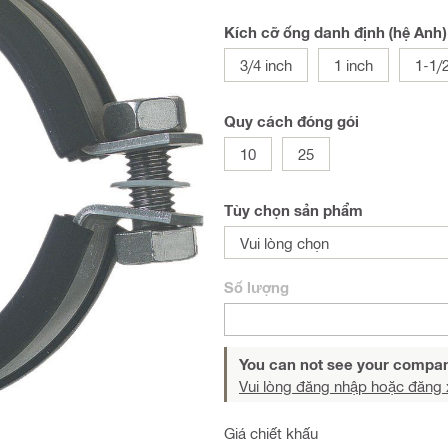
Kích cỡ ống danh định (hệ Anh)
3/4 inch
1 inch
1-1/2
Quy cách đóng gói
10
25
Tùy chọn sản phẩm
Vui lòng chọn
Số lượng
You can not see your compan
Vui lòng đăng nhập hoặc đăng 
Giá chiết khấu