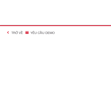
TRỞ VỀ
YÊU CẦU DEMO
#Making Constructi
Liên hệ
Thông tin c