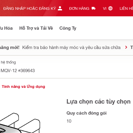
ĐĂNG NHẬP HOẶC ĐĂNG KÝ
ĐƠN HÀNG
VI‎
LIÊN HỆ
Ưu Hóa
Hỗ Trợ và Tải Về
Công Ty
năng mới!
Kiểm tra bảo hành máy móc và yêu cầu sửa chữa
T
 hệ thống
h MQV-12
#369643
Tính năng và Ứng dụng
Lựa chọn các tùy chọn
Quy cách đóng gói
10