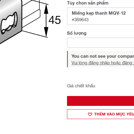
Tùy chọn sản phẩm
Miếng kẹp thanh MQV-12
#369643
Số lượng
You can not see your compan
Vui lòng đăng nhập hoặc đăng 
Giá chiết khấu
THÊM VÀO MỤ̣C YÊU