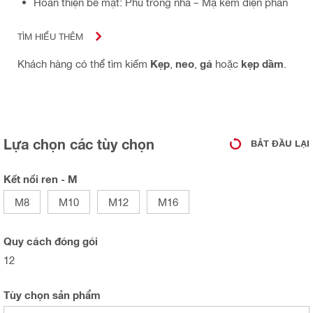
Hoàn thiện bề mặt: Phủ trong nhà – Mạ kẽm điện phân
TÌM HIỂU THÊM
Khách hàng có thể tìm kiếm
Kẹp
,
neo
,
gá
hoặc
kẹp dầm
.
Lựa chọn các tùy chọn
BẮT ĐẦU LẠI
Kết nối ren - M
M8
M10
M12
M16
Quy cách đóng gói
12
Tùy chọn sản phẩm