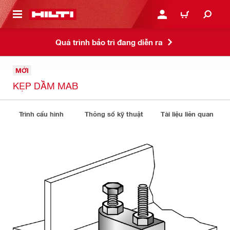
N NỘI DUNG CHÍNH
ĐĂNG NHẬP HOẶC ĐĂNG
GIỎ HÀNG
Quá trình bảo trì đang diễn ra
MỚI
KẸP DẦM MAB
Trình cấu hình
Thông số kỹ thuật
Tài liệu liên quan