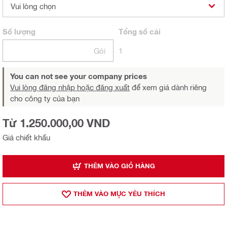
Vui lòng chọn
Số lượng
Tổng
số cái
Gói
1
You can not see your company prices
Vui lòng đăng nhập hoặc đăng xuất
để xem giá dành riêng
cho công ty của bạn
Từ 1.250.000,00 VND
Giá chiết khấu
THÊM VÀO GIỎ HÀNG
THÊM VÀO MỤ̣C YÊU THÍCH