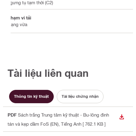
ngưng tụ tạm thời (C2)
Phạm vi tải
Hạng vừa
Tài liệu liên quan
Thông tin kỹ thuật
Tài liệu chứng nhận
PDF
Sách trắng Trung tâm kỹ thuật - Bu-lông đinh
TẢI X
tán và kẹp dầm FoS (EN)
, Tiếng Anh
[ 762.1 KB ]