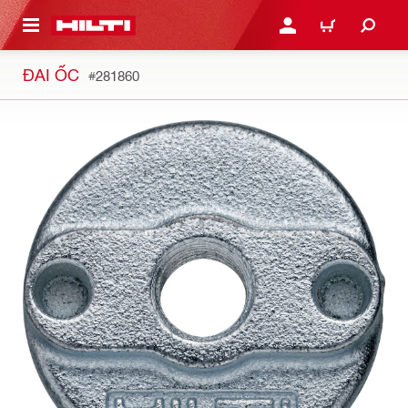
N NỘI DUNG CHÍNH
ĐĂNG NHẬP HOẶC ĐĂNG
GIỎ HÀNG
ĐAI ỐC
#281860