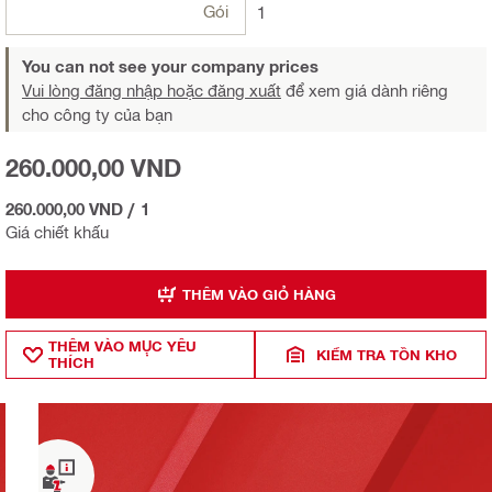
Gói
1
You can not see your company prices
Vui lòng đăng nhập hoặc đăng xuất
để xem giá dành riêng
cho công ty của bạn
260.000,00 VND
260.000,00 VND
/
1
Giá chiết khấu
THÊM VÀO GIỎ HÀNG
THÊM VÀO MỤ̣C YÊU
KIỂM TRA TỒN KHO
THÍCH