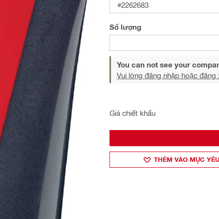
#2262683
Số lượng
You can not see your compan
Vui lòng đăng nhập hoặc đăng 
Giá chiết khấu
THÊM VÀO MỤ̣C YÊU