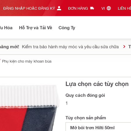
ĐĂNG NHẬP HOẶC ĐĂNG KÝ
ĐƠN HÀNG
VI‎
LIÊN HỆ
Ưu Hóa
Hỗ Trợ và Tải Về
Công Ty
năng mới!
Kiểm tra bảo hành máy móc và yêu cầu sửa chữa
T
Phụ kiện cho máy khoan búa
Lựa chọn các tùy chọn
Quy cách đóng gói
1
Tùy chọn sản phẩm
Mỡ bôi trơn Hilti 50ml