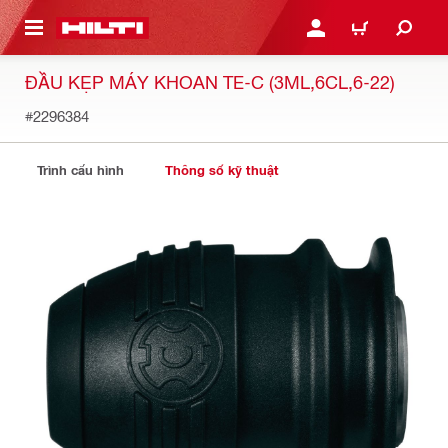
N NỘI DUNG CHÍNH
ĐĂNG NHẬP HOẶC ĐĂNG
GIỎ HÀNG
ĐẦU KẸP MÁY KHOAN TE-C (3ML,6CL,6-22)
#2296384
Trình cấu hình
Thông số kỹ thuật