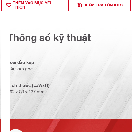
THÊM VÀO MỤ̣C YÊU
KIỂM TRA TỒN KHO
THÍCH
Thông số kỹ thuật
Loại đầu kẹp
Đầu kẹp góc
Kích thước (LxWxH)
162 x 80 x 137 mm