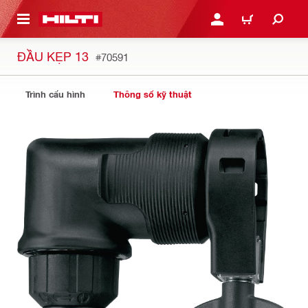
N NỘI DUNG CHÍNH
ĐĂNG NHẬP HOẶC ĐĂNG
GIỎ HÀNG
ĐẦU KẸP 13
#70591
Trình cấu hình
Thông số kỹ thuật