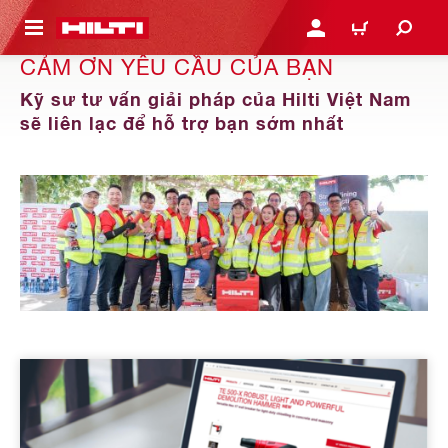
N NỘI DUNG CHÍNH
ĐĂNG NHẬP HOẶC ĐĂNG
GIỎ HÀNG
CẢM ƠN YÊU CẦU CỦA BẠN
Kỹ sư tư vấn giải pháp của Hilti Việt Nam
sẽ liên lạc để hỗ trợ bạn sớm nhất