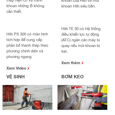
khoan của Hilti và mũi
khoan những lỗ không
khoan Hilti siêu bền.
cần thiết.
Hilti TE 30 có Hệ thống
Hilti PS 300 có màn hình
điều khiển lực tự động
tích hợp để cung cấp
(ATC) ngăn cản máy bị
phân bổ thanh thép theo
quay nếu mũi khoan bị
phương chính diện và
kẹt.​
phương ngang.
Xem thêm
Xem Video​
VỆ SINH
BƠM KEO