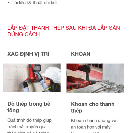
Tài liệu kỹ thuật chi tiết
LẮP ĐẶT THANH THÉP SAU KHI ĐÃ LẮP SẴN
ĐÚNG CÁCH
XÁC ĐỊNH VỊ TRÍ
KHOAN
Dò thép trong bê
Khoan cho thanh
tông
thép
Quá trình dò thép giúp
Khoan nhanh chóng và
tránh cắt xuyên qua
an toàn hơn với máy
thép hiện có và tránh