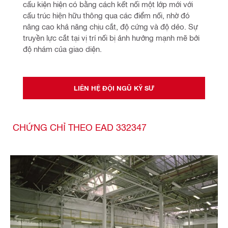
cấu kiện hiện có bằng cách kết nối một lớp mới với 
cấu trúc hiện hữu thông qua các điểm nối, nhờ đó 
nâng cao khả năng chịu cắt, độ cứng và độ dẻo. Sự 
truyền lực cắt tại vị trí nối bị ảnh hưởng mạnh mẽ bởi 
độ nhám của giao diện.​
LIÊN HỆ ĐỘI NGŨ KỸ SƯ
CHỨNG CHỈ THEO EAD 332347​