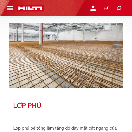
N NỘI DUNG CHÍNH
ĐĂNG NHẬP HOẶC ĐĂNG
GIỎ HÀNG
LỚP PHỦ
Lớp phủ bê tông làm tăng độ dày mặt cắt ngang của 