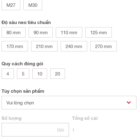
M27
M30
Độ sâu neo tiêu chuẩn
80 mm
90 mm
110 mm
125 mm
170 mm
210 mm
240 mm
270 mm
Quy cách đóng gói
4
5
10
20
Tùy chọn sản phẩm
Vui lòng chọn
Số lượng
Tổng
số cái
Gói
1