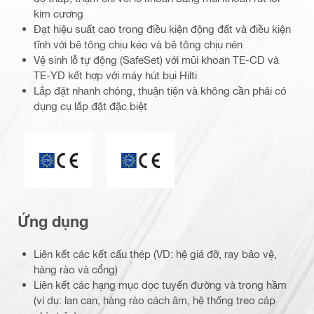
kim cương
Đạt hiệu suất cao trong điều kiện động đất và điều kiện
tĩnh với bê tông chịu kéo và bê tông chịu nén
Vệ sinh lỗ tự động (SafeSet) với mũi khoan TE-CD và
TE-YD kết hợp với máy hút bụi Hilti
Lắp đặt nhanh chóng, thuận tiện và không cần phải có
dụng cụ lắp đặt đặc biệt
Dấu chứng nhận CE
ETA_CE_Logo_2to1 (3608215)
Ứng dụng
Liên kết các kết cấu thép (VD: hệ giá đỡ, ray bảo vệ,
hàng rào và cổng)
Liên kết các hạng mục dọc tuyến đường và trong hầm
(ví dụ: lan can, hàng rào cách âm, hệ thống treo cáp