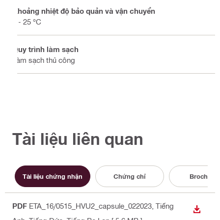
Khoảng nhiệt độ bảo quản và vận chuyển
5 - 25 °C
Quy trình làm sạch
Làm sạch thủ công
Tài liệu liên quan
Tài liệu chứng nhận
Chứng chỉ
Brochure
PDF
ETA_16/0515_HVU2_capsule_022023
, Tiếng
TẢI X