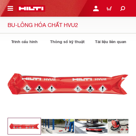
N NỘI DUNG CHÍNH
ĐĂNG NHẬP HOẶC ĐĂNG
GIỎ HÀNG
BU-LÔNG HÓA CHẤT HVU2
Trình cấu hình
Thông số kỹ thuật
Tài liệu liên quan