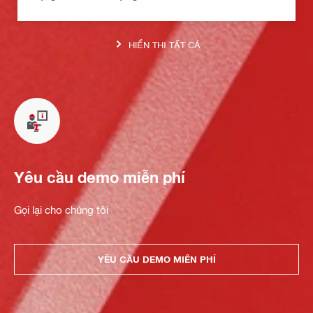
HIỂN THỊ TẤT CẢ
Yêu cầu demo miễn phí
Gọi lại cho chúng tôi
YÊU CẦU DEMO MIỄN PHÍ