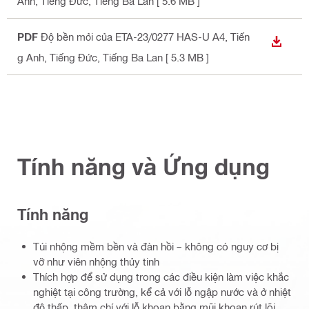
Anh, Tiếng Đức, Tiếng Ba Lan
[ 5.6 MB ]
PDF
Độ bền mỏi của ETA-23/0277 HAS-U A4
, Tiến
TẢI X
g Anh, Tiếng Đức, Tiếng Ba Lan
[ 5.3 MB ]
Tính năng và Ứng dụng
Tính năng
Túi nhộng mềm bền và đàn hồi – không có nguy cơ bị
vỡ như viên nhộng thủy tinh
Thích hợp để sử dụng trong các điều kiện làm việc khắc
nghiệt tại công trường, kể cả với lỗ ngập nước và ở nhiệt
độ thấp, thậm chí với lỗ khoan bằng mũi khoan rút lõi