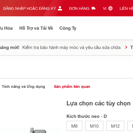
ĐĂNG NHẬP HOẶC ĐĂNG KÝ
ĐƠN HÀNG
VI‎
LIÊN HỆ
Ưu Hóa
Hỗ Trợ và Tải Về
Công Ty
năng mới!
Kiểm tra bảo hành máy móc và yêu cầu sửa chữa
T
Tính năng và Ứng dụng
Sản phẩm liên quan
Lựa chọn các tùy chọn
Kích thước neo - D
M8
M10
M12