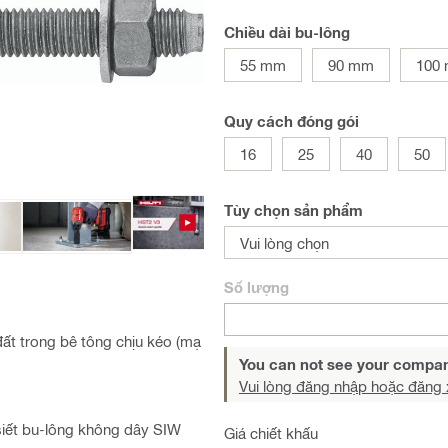
Chiều dài bu-lông
55 mm
90 mm
100
Quy cách đóng gói
16
25
40
50
Tùy chọn sản phẩm
Vui lòng chọn
Số lượng
đất trong bê tông chịu kéo (mạ
You can not see your compan
Vui lòng đăng nhập hoặc đăng 
siết bu-lông không dây SIW
Giá chiết khấu