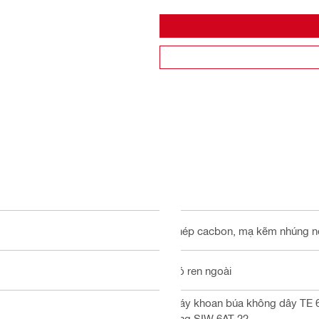
Thép cacbon, mạ kẽm nhúng 
Có ren ngoài
Máy khoan búa không dây TE 6-
lông SIW 6AT-22