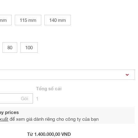
 mm
115 mm
140 mm
80
100
Tổng
số cái
Gói
1
y prices
xuất
để xem giá dành riêng cho công ty của bạn
Từ 1.400.000,00 VND