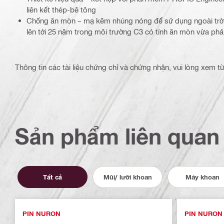
liên kết thép-bê tông
Chống ăn mòn – mạ kẽm nhúng nóng để sử dụng ngoài trời 
lên tới 25 năm trong môi trường C3 có tính ăn mòn vừa phả
Thông tin các tài liệu chứng chỉ và chứng nhận, vui lòng xem 
Sản phẩm liên quan
Tất cả
Mũi/ lưỡi khoan
Máy khoan
PIN NURON
PIN NURON