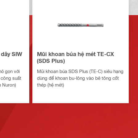
 dây SIW
Mũi khoan búa hệ mét TE-CX
(SDS Plus)
hỏ gọn với
Mũi khoan búa SDS Plus (TE-C) siêu hạng
 công suất
dùng để khoan bu-lông vào bê tông cốt
n Nuron)
thép (hệ mét)