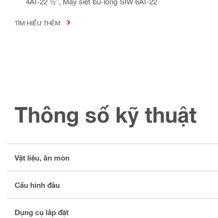
4AT-22 ½”, Máy siết bu-lông SIW 6AT-22
TÌM HIỂU THÊM
Thông số kỹ thuật
Vật liệu, ăn mòn
Cấu hình đầu
Dụng cụ lắp đặt