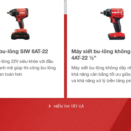
 bu-lông SIW 6AT-22
Máy siết bu-lông không
4AT-22 ½”
-lông 22V siêu khỏe với đầu
ạnh mẽ giúp thi công bu-lông
Máy siết bu-lông không dây n
an toàn hơn
khả năng cân bằng tối ưu giữa
và khả năng xử lý (nền tảng pi
HIỂN THỊ TẤT CẢ