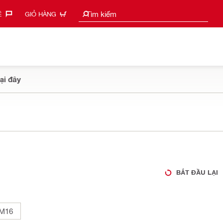
Tìm kiếm gợi ý
Tìm kiếm
‎
GIỎ HÀNG
ại đây
BẮT ĐẦU LẠI
M16