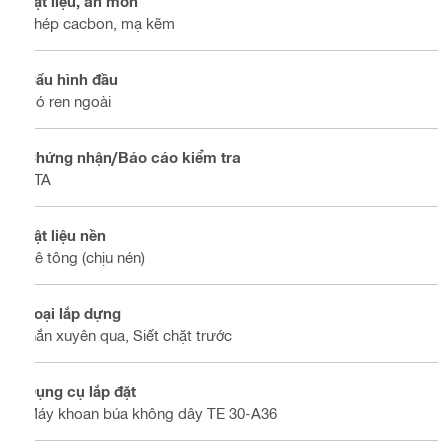
Vật liệu, ăn mòn
Thép cacbon, mạ kẽm
Cấu hình đầu
Có ren ngoài
Chứng nhận/Báo cáo kiểm tra
ETA
Vật liệu nền
Bê tông (chịu nén)
Loại lắp dựng
Gắn xuyên qua, Siết chặt trước
Dụng cụ lắp đặt
Máy khoan búa không dây TE 30-A36