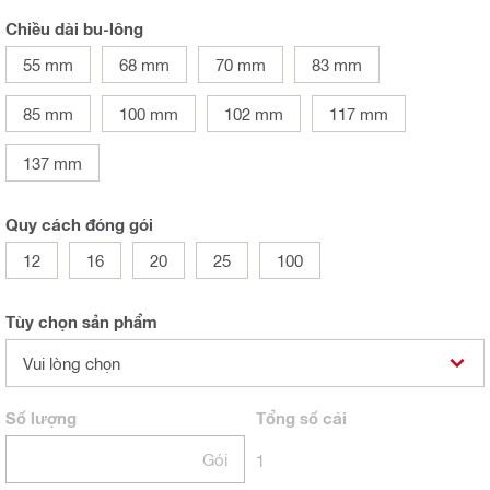
Chiều dài bu-lông
55 mm
68 mm
70 mm
83 mm
85 mm
100 mm
102 mm
117 mm
137 mm
Quy cách đóng gói
12
16
20
25
100
Tùy chọn sản phẩm
Vui lòng chọn
Số lượng
Tổng
số cái
Gói
1