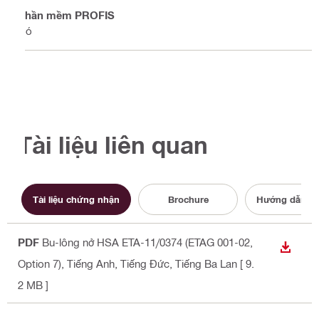
Phần mềm PROFIS
Có
Tài liệu liên quan
Tài liệu chứng nhận
Brochure
Hướng dẫn s
PDF
Bu-lông nở HSA ETA-11/0374 (ETAG 001-02,
TẢI X
Option 7)
, Tiếng Anh, Tiếng Đức, Tiếng Ba Lan
[ 9.
2 MB ]