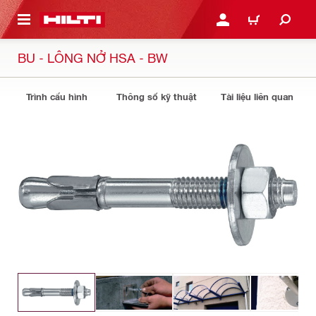
N NỘI DUNG CHÍNH
ĐĂNG NHẬP HOẶC ĐĂNG
GIỎ HÀNG
BU - LÔNG NỞ HSA - BW
Trình cấu hình
Thông số kỹ thuật
Tài liệu liên quan