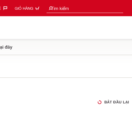
Tìm kiếm gợi ý
Tìm kiếm
‎
GIỎ HÀNG
ại đây
BẮT ĐẦU LẠI