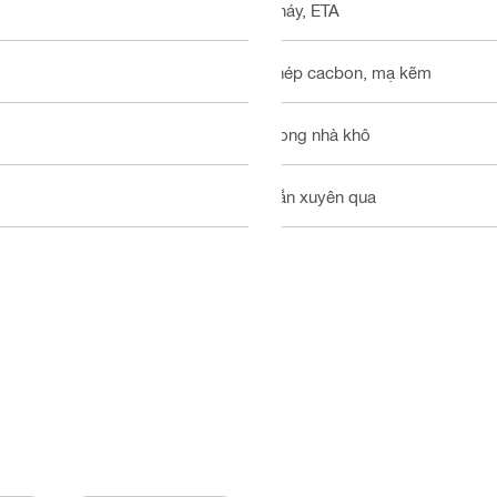
Cháy, ETA
Thép cacbon, mạ kẽm
Trong nhà khô
Gắn xuyên qua