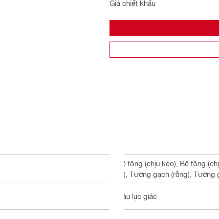
Giá chiết khấu
Bê tông (chịu kéo), Bê tông (ch
tô), Tường gạch (rỗng), Tường 
Đầu lục giác