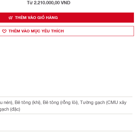
Từ 2.210.000,00 VND
THÊM VÀO GIỎ HÀNG
THÊM VÀO MỤ̣C YÊU THÍCH
ịu nén), Bê tông (khí), Bê tông (rỗng lõi), Tường gạch (CMU xây
gạch (đặc)