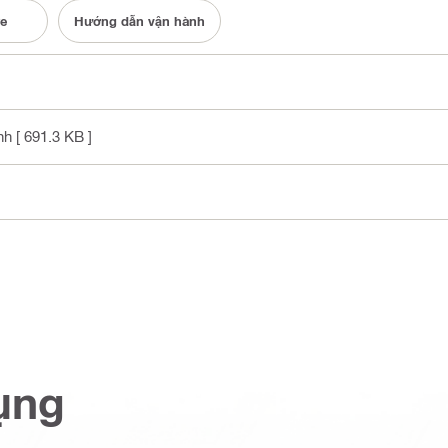
e
Hướng dẫn vận hành
nh
[ 691.3 KB ]
ụng