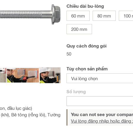
Chiều dài bu-lông
60 mm
80 mm
100
200 mm
Quy cách đóng gói
50
Tùy chọn sản phẩm
Vui lòng chọn
Số lượng
n, đầu lục giác)
You can not see your compan
 (khí), Bê tông (rỗng lõi), Tường
Vui lòng đăng nhập hoặc đăng 