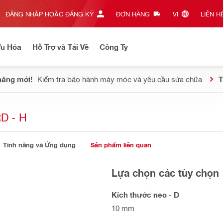
ĐĂNG NHẬP HOẶC ĐĂNG KÝ
ĐƠN HÀNG
VI‎
LIÊN HỆ
Ưu Hóa
Hỗ Trợ và Tải Về
Công Ty
năng mới!
Kiểm tra bảo hành máy móc và yêu cầu sửa chữa
T
D - H
Tính năng và Ứng dụng
Sản phẩm liên quan
Lựa chọn các tùy chọn
Kích thước neo - D
10 mm