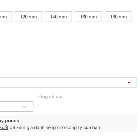
 mm
120 mm
140 mm
160 mm
180 mm
Tổng
số cái
Gói
1
y prices
xuất
để xem giá dành riêng cho công ty của bạn