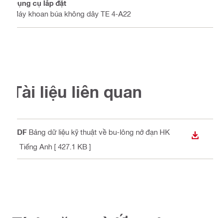
Dụng cụ lắp đặt
Máy khoan búa không dây TE 4-A22
Tài liệu liên quan
PDF
Bảng dữ liệu kỹ thuật về bu-lông nở đạn HK
TẢI X
V
, Tiếng Anh
[ 427.1 KB ]