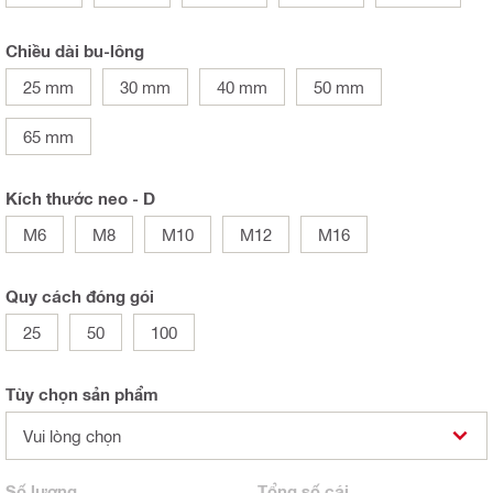
Chiều dài bu-lông
25 mm
30 mm
40 mm
50 mm
65 mm
Kích thước neo - D
M6
M8
M10
M12
M16
Quy cách đóng gói
25
50
100
Tùy chọn sản phẩm
Vui lòng chọn
Số lượng
Tổng
số cái