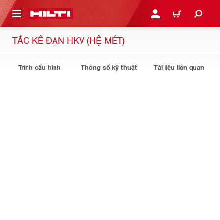
N NỘI DUNG CHÍNH
ĐĂNG NHẬP HOẶC ĐĂNG
GIỎ HÀNG
TẮC KÊ ĐẠN HKV (HỆ MÉT)
Trình cấu hình
Thông số kỹ thuật
Tài liệu liên quan