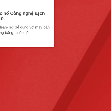
c nổ Công nghệ sạch
10
lean-Tec để dùng với máy bắn
ng bằng thuốc nổ