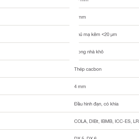
6 mm
Phủ mạ kẽm <20 µm
Trong nhà khô
Thép cacbon
4 mm
Đầu hình đạn, có khía
COLA, DIBt, IBMB, ICC-ES, LR
DX 5, DX 6