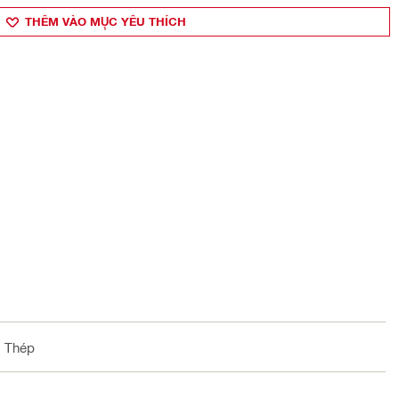
THÊM VÀO MỤ̣C YÊU THÍCH
, Thép