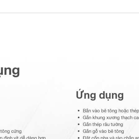
ụng
Ứng dụng
Bắn vào bê tông hoặc thé
Gắn khung xương thạch ca
Gắn thép râu tường
ê tông cứng
Gắn gỗ vào bê tông
p đinh vít dễ dàng hơn
Đặt cốp pha và rào chắn a