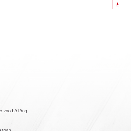
TẢI X
p
o vào bê tông
n toàn