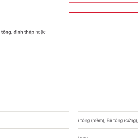
 tông
,
đinh thép
hoặc
Bê tông (mềm), Bê tông (cứng)
80 mm