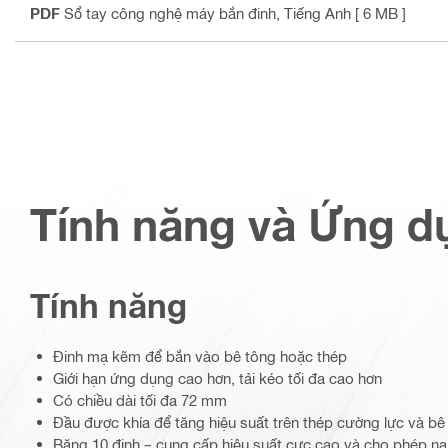
PDF
Sổ tay công nghệ máy bắn đinh
, Tiếng Anh
[ 6 MB ]
Tính năng và Ứng d
Tính năng
Đinh mạ kẽm để bắn vào bê tông hoặc thép
Giới hạn ứng dụng cao hơn, tải kéo tối đa cao hơn
Có chiều dài tối đa 72 mm
Đầu được khía để tăng hiệu suất trên thép cường lực và b
Băng 10 đinh – cung cấp hiệu suất cực cao và cho phép nạ