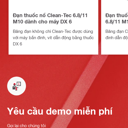
Đạn thuốc nổ Clean-Tec 6.8/11
Đạn thuố
M10 dành cho máy DX 6
6.8/11 M
Băng đạn không chì Clean-Tec được dùng
Băng đạn C
với máy bắn đinh, vít dẫn động bằng thuốc
đinh dẫn độ
DX 6
Yêu cầu demo miễn phí
Gọi lại cho chúng tôi