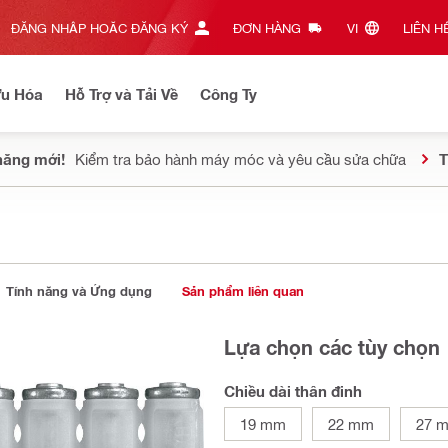
ĐĂNG NHẬP HOẶC ĐĂNG KÝ
ĐƠN HÀNG
VI‎
LIÊN HỆ
Ưu Hóa
Hỗ Trợ và Tải Về
Công Ty
năng mới!
Kiểm tra bảo hành máy móc và yêu cầu sửa chữa
T
Tính năng và Ứng dụng
Sản phẩm liên quan
Lựa chọn các tùy chọn
Chiều dài thân đinh
19 mm
22 mm
27 