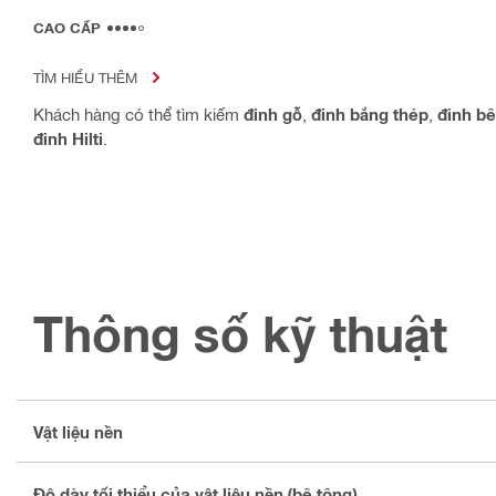
CAO CẤP
TÌM HIỂU THÊM
Khách hàng có thể tìm kiếm
đinh gỗ
,
đinh bắng thép
,
đinh bê
đinh Hilti
.
Thông số kỹ thuật
Vật liệu nền
Độ dày tối thiểu của vật liệu nền (bê tông)