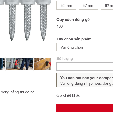
52 mm
57 mm
62 
Quy cách đóng gói
100
Tùy chọn sản phẩm
Vui lòng chọn
Số lượng
You can not see your compan
Vui lòng đăng nhập hoặc đăng 
 động bằng thuốc nổ
Giá chiết khấu