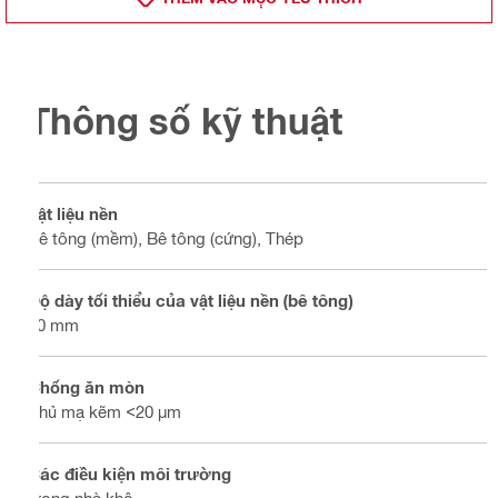
Thông số kỹ thuật
Vật liệu nền
Bê tông (mềm), Bê tông (cứng), Thép
Độ dày tối thiểu của vật liệu nền (bê tông)
80 mm
Chống ăn mòn
Phủ mạ kẽm <20 µm
Các điều kiện môi trường