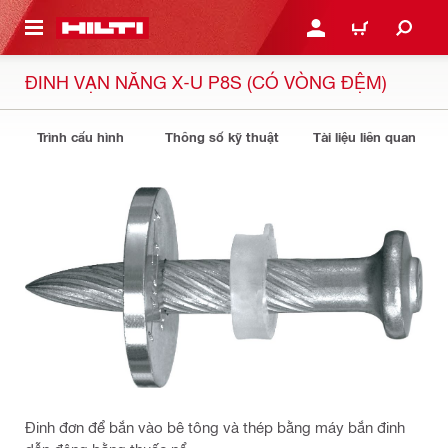
N NỘI DUNG CHÍNH
ĐĂNG NHẬP HOẶC ĐĂNG
GIỎ HÀNG
ĐINH VẠN NĂNG X-U P8S (CÓ VÒNG ĐỆM)
Trình cấu hình
Thông số kỹ thuật
Tài liệu liên quan
Đinh đơn để bắn vào bê tông và thép bằng máy bắn đinh