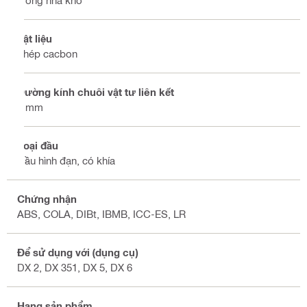
Trong nhà khô
Vật liệu
Thép cacbon
Đường kính chuôi vật tư liên kết
4 mm
Loại đầu
Đầu hình đạn, có khía
Chứng nhận
ABS, COLA, DIBt, IBMB, ICC-ES, LR
Để sử dụng với (dụng cụ)
DX 2, DX 351, DX 5, DX 6
Hạng sản phẩm