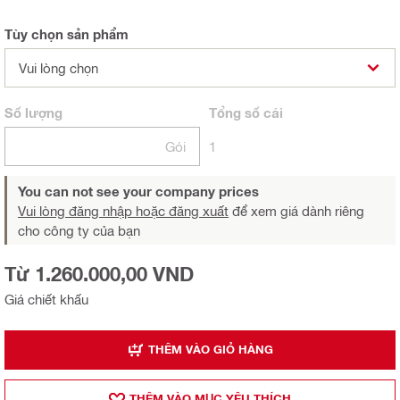
Tùy chọn sản phẩm
Vui lòng chọn
Số lượng
Tổng
số cái
Gói
1
You can not see your company prices
Vui lòng đăng nhập hoặc đăng xuất
để xem giá dành riêng
cho công ty của bạn
Từ 1.260.000,00 VND
Giá chiết khấu
THÊM VÀO GIỎ HÀNG
THÊM VÀO MỤ̣C YÊU THÍCH