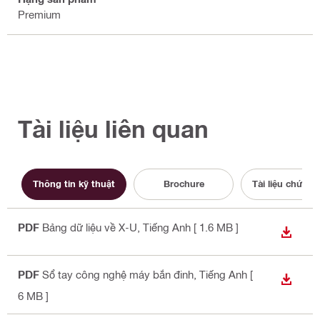
Premium
Tài liệu liên quan
Thông tin kỹ thuật
Brochure
Tài liệu chứng
PDF
Bảng dữ liệu về X-U
, Tiếng Anh
[ 1.6 MB ]
TẢI X
PDF
Sổ tay công nghệ máy bắn đinh
, Tiếng Anh
[
TẢI X
6 MB ]