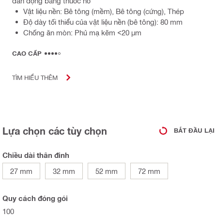
dẫn động bằng thuốc nổ
Vật liệu nền: Bê tông (mềm), Bê tông (cứng), Thép
Độ dày tối thiểu của vật liệu nền (bê tông): 80 mm
Chống ăn mòn: Phủ mạ kẽm <20 µm
CAO CẤP
TÌM HIỂU THÊM
Lựa chọn các tùy chọn
BẮT ĐẦU LẠI
Chiều dài thân đinh
27 mm
32 mm
52 mm
72 mm
Quy cách đóng gói
100