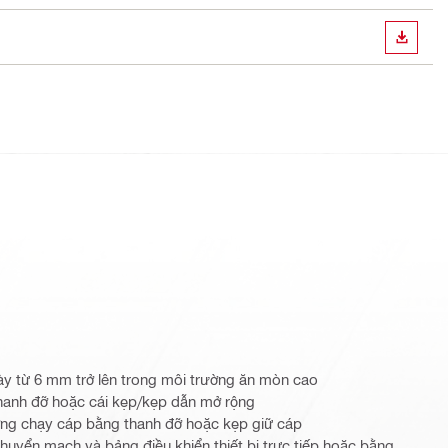
TẢI X
ày từ 6 mm trở lên trong môi trường ăn mòn cao
hanh đỡ hoặc cái kẹp/kẹp dẫn mở rộng
ng chạy cáp bằng thanh đỡ hoặc kẹp giữ cáp
chuyển mạch và bảng điều khiển thiết bị trực tiếp hoặc bằng