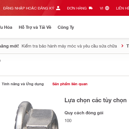
ĐĂNG NHẬP HOẶC ĐĂNG KÝ
ĐƠN HÀNG
VI‎
LIÊN HỆ
Ưu Hóa
Hỗ Trợ và Tải Về
Công Ty
năng mới!
Kiểm tra bảo hành máy móc và yêu cầu sửa chữa
T
n
Tính năng và Ứng dụng
Sản phẩm liên quan
Lựa chọn các tùy chọn
Quy cách đóng gói
100