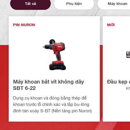
Tất cả
Phụ kiện
Máy khoan
PIN NURON
MỚI
Máy khoan bắt vít không dây
Đầu kẹp 
SBT 6-22
Kh
Dụng cụ khoan và đóng bằng thép để
khoan trước lỗ chính xác và lắp bu-lông
đinh tán xoáy S-BT (Nền tảng pin Nuron)