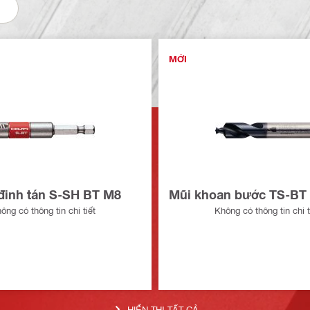
MỚI
đinh tán S-SH BT M8
Mũi khoan bước TS-BT 
ông có thông tin chi tiết
Không có thông tin chi t
HIỂN THỊ TẤT CẢ