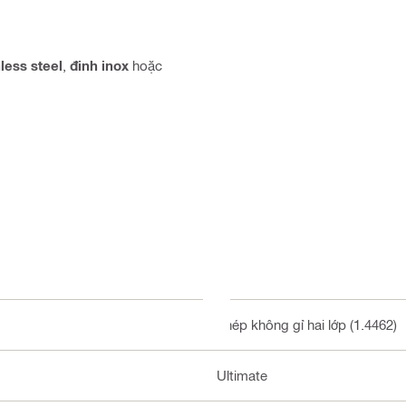
nless steel
,
đinh inox
hoặc
Thép không gỉ hai lớp (1.4462)
Ultimate