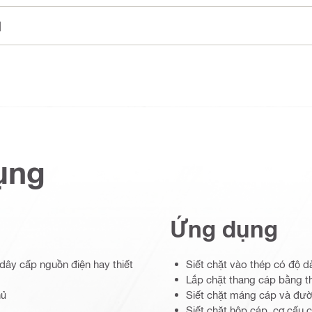
]
ụng
Ứng dụng
dây cấp nguồn điện hay thiết
Siết chặt vào thép có độ d
Lắp chặt thang cáp bằng t
hủ
Siết chặt máng cáp và đườ
Siết chặt hộp cáp, cơ cấu 