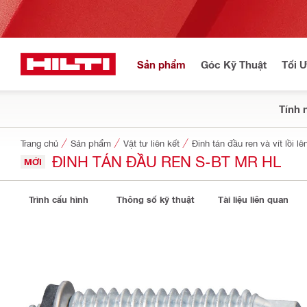
Sản phẩm
Góc Kỹ Thuật
Tối 
Tính 
Trang chủ
Sản phẩm
Vật tư liên kết
Đinh tán đầu ren và vít lồi lê
ĐINH TÁN ĐẦU REN S-BT MR HL
MỚI
Trình cấu hình
Thông số kỹ thuật
Tài liệu liên quan