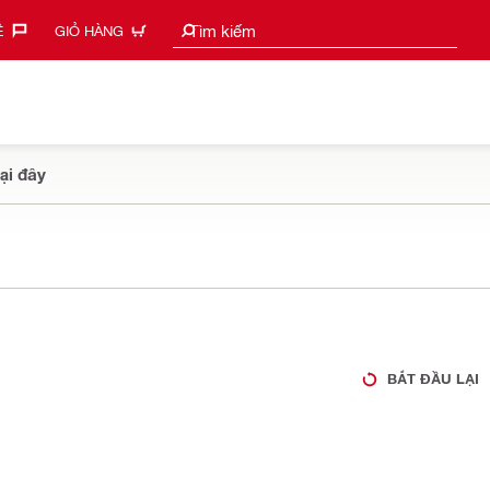
Tìm kiếm gợi ý
Tìm kiếm
‎
GIỎ HÀNG
ại đây
BẮT ĐẦU LẠI