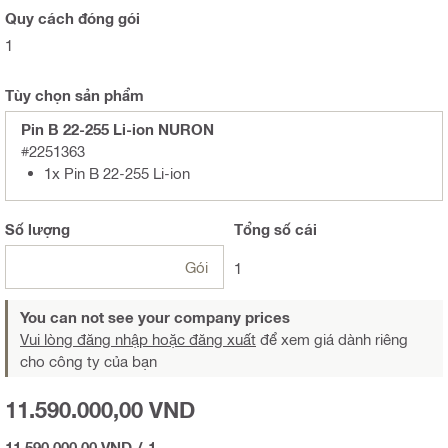
Quy cách đóng gói
1
Tùy chọn sản phẩm
Pin B 22-255 Li-ion NURON
#2251363
1x Pin B 22-255 Li-ion
Số lượng
Tổng
số cái
Gói
1
You can not see your company prices
Vui lòng đăng nhập hoặc đăng xuất
để xem giá dành riêng
cho công ty của bạn
11.590.000,00 VND
11.590.000,00 VND
/
1