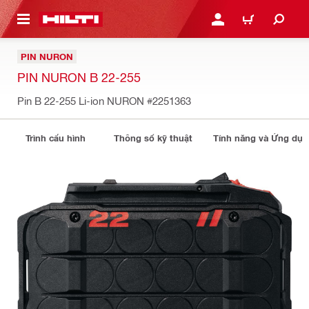
N NỘI DUNG CHÍNH
ĐĂNG NHẬP HOẶC ĐĂNG
GIỎ HÀNG
PIN NURON
PIN NURON B 22-255
Pin B 22-255 Li-ion NURON
#2251363
Trình cấu hình
Thông số kỹ thuật
Tính năng và Ứng dụ