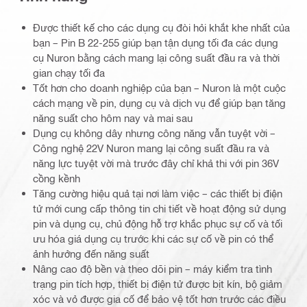
Được thiết kế cho các dụng cụ đòi hỏi khắt khe nhất của
bạn – Pin B 22-255 giúp bạn tận dụng tối đa các dụng
cụ Nuron bằng cách mang lại công suất đầu ra và thời
gian chạy tối đa
Tốt hơn cho doanh nghiệp của bạn – Nuron là một cuộc
cách mạng về pin, dụng cụ và dịch vụ để giúp bạn tăng
năng suất cho hôm nay và mai sau
Dụng cụ không dây nhưng công năng vẫn tuyệt vời –
Công nghệ 22V Nuron mang lại công suất đầu ra và
năng lực tuyệt vời mà trước đây chỉ khả thi với pin 36V
cồng kềnh
Tăng cường hiệu quả tại nơi làm việc – các thiết bị điện
tử mới cung cấp thông tin chi tiết về hoạt động sử dụng
pin và dụng cụ, chủ động hỗ trợ khắc phục sự cố và tối
ưu hóa giá dụng cụ trước khi các sự cố về pin có thể
ảnh hưởng đến năng suất
Nâng cao độ bền và theo dõi pin – máy kiểm tra tình
trạng pin tích hợp, thiết bị điện tử được bịt kín, bộ giảm
xóc và vỏ được gia cố để bảo vệ tốt hơn trước các điều