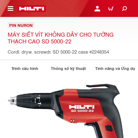
N NỘI DUNG CHÍNH
ĐĂNG NHẬP HOẶC ĐĂNG
GIỎ HÀNG
PIN NURON
MÁY SIẾT VÍT KHÔNG DÂY CHO TƯỜNG
THẠCH CAO SD 5000-22
Cordl. dryw. screwdr. SD 5000-22 case
#2248354
Trình cấu hình
Thông số kỹ thuật
Tính năng và Ứng dụ