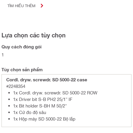
TÌM HIỂU THÊM
Lựa chọn các tùy chọn
Quy cách đóng gói
1
Tùy chọn sản phẩm
Cordl. dryw. screwdr. SD 5000-22 case
#2248354
1x Cordl. dryw. screwdr. SD 5000-22 ROW
1x Driver bit S-B PH2 25/1" IF
1x Bit holder S-BH M 50/2"
1x Cử đo độ sâu
1x Hộp máy SD 5000-22 Bộ lắp