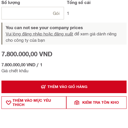
Số lượng
Tổng
số cái
Gói
1
You can not see your company prices
Vui lòng đăng nhập hoặc đăng xuất
để xem giá dành riêng
cho công ty của bạn
7.800.000,00 VND
7.800.000,00 VND
/
1
Giá chiết khấu
THÊM VÀO GIỎ HÀNG
THÊM VÀO MỤ̣C YÊU
KIỂM TRA TỒN KHO
THÍCH