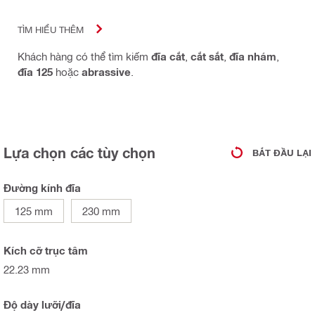
TÌM HIỂU THÊM
Khách hàng có thể tìm kiếm
đĩa cắt
,
cắt sắt
,
đĩa nhám
,
đĩa 125
hoặc
abrassive
.
Lựa chọn các tùy chọn
BẮT ĐẦU LẠI
Đường kính đĩa
125 mm
230 mm
Kích cỡ trục tâm
22.23 mm
Độ dày lưỡi/đĩa