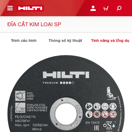
N NỘI DUNG CHÍNH
ĐĂNG NHẬP HOẶC ĐĂNG
GIỎ HÀNG
ĐĨA CẮT KIM LOẠI SP
Trình cấu hình
Thông số kỹ thuật
Tính năng và Ứng dụ