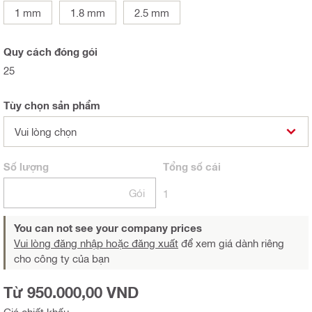
1 mm
1.8 mm
2.5 mm
Quy cách đóng gói
25
Tùy chọn sản phẩm
Vui lòng chọn
Số lượng
Tổng
số cái
Gói
1
You can not see your company prices
Vui lòng đăng nhập hoặc đăng xuất
để xem giá dành riêng
cho công ty của bạn
Từ 950.000,00 VND