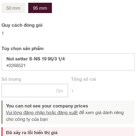
50 mm
95 mm
Quy cách đóng gói
1
Tùy chọn sản phẩm
Nut setter S-NS 19 95/3 1/4
#2268521
Số lượng
Tổng
số cái
Gói
1
You can not see your company prices
Vui lòng đăng nhập hoặc đăng xuất
để xem giá dành riêng
cho công ty của bạn
Đã xảy ra lỗi hiển thị giá