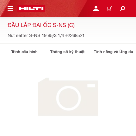
N NỘI DUNG CHÍNH
ĐĂNG NHẬP HOẶC ĐĂNG
GIỎ HÀNG
ĐẦU LẮP ĐAI ỐC S-NS (C)
Nut setter S-NS 19 95/3 1/4
#2268521
Trình cấu hình
Thông số kỹ thuật
Tính năng và Ứng dụ