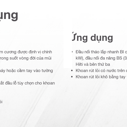
ụng
Ứng dụng
kim cương được định vị chính
Đầu nối tháo lắp nhanh BI 
trong suốt vòng đời của mũi
kW), đầu nối đa năng BS (
Hilti và bên thứ ba
 máy hoặc cầm tay vào tường
Khoan rút lõi có nước trê
Khoan rút lõi khô bằng tay
bắt đầu lỗ tùy chọn cho khoan
õi
 khô