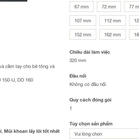
67 mm
72 mm
77 
107 mm
112 mm
1
152 mm
162 mm
1
Chiều dài làm việc
320 mm
 và cầm tay cho bê tông và
Đầu nối
D 150-U, DD 160
Không có đầu nối
Quy cách đóng gói
1
Tùy chọn sản phẩm
i
,
Mũi khoan lấy lõi tốt nhất
Vui lòng chọn