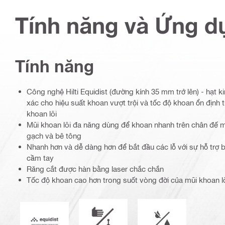
Tính năng và Ứng d
Tính năng
Công nghệ Hilti Equidist (đường kính 35 mm trở lên) - hạt 
xác cho hiệu suất khoan vượt trội và tốc độ khoan ổn định 
khoan lõi
Mũi khoan lõi đa năng dùng để khoan nhanh trên chân đế
gạch và bê tông
Nhanh hơn và dễ dàng hơn để bắt đầu các lỗ với sự hỗ trợ 
cầm tay
Răng cắt được hàn bằng laser chắc chắn
Tốc độ khoan cao hơn trong suốt vòng đời của mũi khoan l
Chế độ hoạt động
Vận hành ướt hoặc
Equidist_Icon_PDP (2940829)