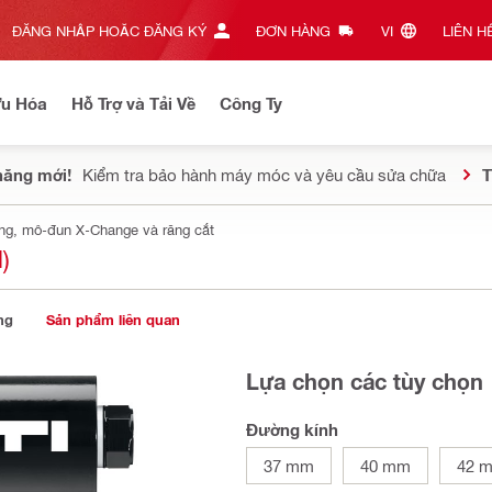
ĐĂNG NHẬP HOẶC ĐĂNG KÝ
ĐƠN HÀNG
VI‎
LIÊN HỆ
Ưu Hóa
Hỗ Trợ và Tải Về
Công Ty
năng mới!
Kiểm tra bảo hành máy móc và yêu cầu sửa chữa
T
ơng, mô-đun X-Change và răng cắt
)
ng
Sản phẩm liên quan
Lựa chọn các tùy chọn
Đường kính
37 mm
40 mm
42 