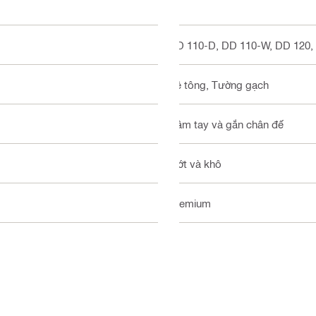
DD 110-D, DD 110-W, DD 120,
Bê tông, Tường gạch
Cầm tay và gắn chân đế
Ướt và khô
Premium