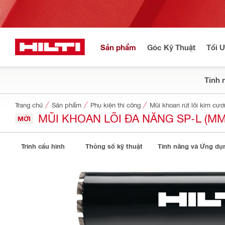
Sản phẩm
Góc Kỹ Thuật
Tối 
Tính 
Trang chủ
Sản phẩm
Phụ kiện thi công
Mũi khoan rút lõi kim cư
MŨI KHOAN LÕI ĐA NĂNG SP-L (MM
MỚI
Trình cấu hình
Thông số kỹ thuật
Tính năng và Ứng dụ