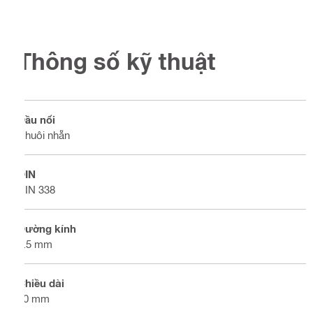
Thông số kỹ thuật
Đầu nối
Chuôi nhẵn
DIN
DIN 338
Đường kính
4.5 mm
Chiều dài
80 mm