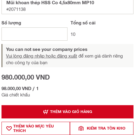
Mũi khoan thép HSS Co 4,5x80mm MP10
#2071138
Số lượng
Tổng
số cái
10
You can not see your company prices
Vui lòng đăng nhập hoặc đăng xuất
để xem giá dành riêng
cho công ty của bạn
980.000,00 VND
98.000,00 VND
/
1
Giá chiết khấu
THÊM VÀO GIỎ HÀNG
THÊM VÀO MỤ̣C YÊU
KIỂM TRA TỒN KHO
THÍCH