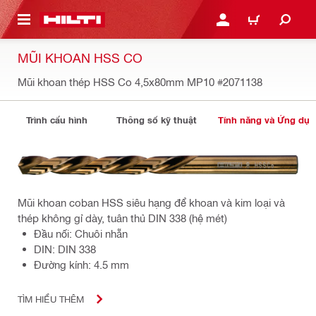
N NỘI DUNG CHÍNH
ĐĂNG NHẬP HOẶC ĐĂNG
GIỎ HÀNG
MŨI KHOAN HSS CO
Mũi khoan thép HSS Co 4,5x80mm MP10
#2071138
Trình cấu hình
Thông số kỹ thuật
Tính năng và Ứng dụ
Mũi khoan coban HSS siêu hạng để khoan và kim loại và
thép không gỉ dày, tuân thủ DIN 338 (hệ mét)
Đầu nối: Chuôi nhẵn
DIN: DIN 338
Đường kính: 4.5 mm
TÌM HIỂU THÊM