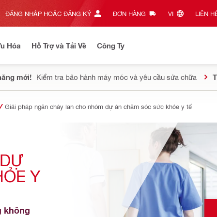
ĐĂNG NHẬP HOẶC ĐĂNG KÝ
ĐƠN HÀNG
VI‎
LIÊN HỆ
Ưu Hóa
Hỗ Trợ và Tải Về
Công Ty
năng mới!
Kiểm tra bảo hành máy móc và yêu cầu sửa chữa
T
Giải pháp ngăn cháy lan cho nhóm dự án chăm sóc sức khỏe y tế
DỰ 
ỎE Y 
 không 