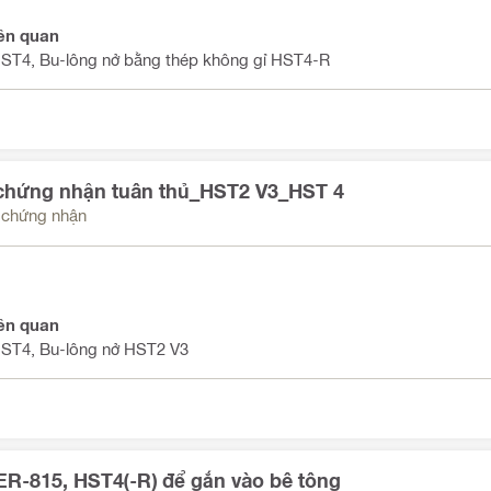
ên quan
HST4, Bu-lông nở bằng thép không gỉ HST4-R
chứng nhận tuân thủ_HST2 V3_HST 4
u chứng nhận
ên quan
HST4, Bu-lông nở HST2 V3
R-815, HST4(-R) để gắn vào bê tông