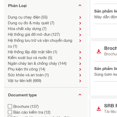
Phân Loại
Sản phẩm li
Máy dẫn độn
Dụng cụ chạy điện (55)
Dụng cụ đo & máy quét (7)
Hóa chất xây dựng (7)
Hệ thống giá đỡ mô-đun (127)
Hệ thống lưu trữ và vận chuyển dụng
cụ (1)
Broch
Hệ thống lắp đặt mặt tiền (1)
Brochu
Kiểm soát bụi và nước (5)
Ngăn cháy lan & chống cháy (144)
Sản phẩm li
Phụ kiện thi công (14)
Súng bơm ke
Sức khỏe và an toàn (1)
Vật tư liên kết (669)
Document type
SRB P
Brochure (137)
Tài liệu
Báo cáo kiểm tra (12)