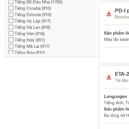
Tiếng Bồ Đào Nha (1765)
Tiếng Croatia (910)
PD-I 
Tiếng Estonia (910)
Brochu
Tiếng Hy Lạp (917)
Tiếng Hà Lan (916)
Sản phẩm li
Tiếng Hàn (918)
Máy đo laser
Tiếng Italy (951)
Tiếng Mã Lai (917)
Tiếng Nga (912)
Tiếng Nhật (915)
Tiếng Pháp (1863)
Tiếng Phần Lan (911)
ETA-
Tiếng Séc (910)
Tài liệ
Tiếng Thái (918)
Tiếng Thổ Nhĩ Kỳ (917)
Languages
Tiếng Trung (917)
Tiếng Anh, T
Tiếng Tây Ban Nha (1801)
Sản phẩm li
Tiếng Việt (919)
Bu-lông nở 
Tiếng Đan Mạch (910)
Tiếng Đức (1062)
Tiếng Ả Rập (918)