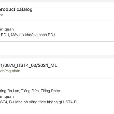
product catalog
re
ên quan
 PD-I, Máy đo khoảng cách PD I
21/0878_HST4_02/2024_ML
u chứng nhận
iếng Ba Lan, Tiếng Đức, Tiếng Pháp
ên quan
HST4, Bu-lông nở bằng thép không gỉ HST4-R