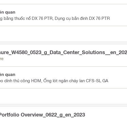
ên quan
g bằng thuốc nổ DX 76 PTR, Dụng cụ bắn đinh DX 76 PTR
ure_W4580_0523_g_Data_Center_Solutions__en_20
re
ên quan
o dính thủ công HDM, Ống lót ngăn cháy lan CFS-SL GA
ortfolio Overview_0622_g_en_2023