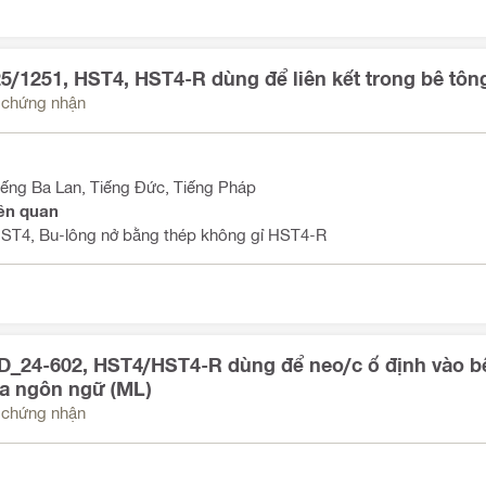
5/1251, HST4, HST4-R dùng để liên kết trong bê tông
u chứng nhận
iếng Ba Lan, Tiếng Đức, Tiếng Pháp
ên quan
HST4, Bu-lông nở bằng thép không gỉ HST4-R
_24-602, HST4/HST4-R dùng để neo/c ố định vào bê tô
a ngôn ngữ (ML)
u chứng nhận