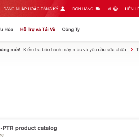
ĐĂNG NHẬP HOẶC ĐĂNG KÝ
ĐƠN HÀNG
VI‎
LIÊN HỆ
Ưu Hóa
Hỗ Trợ và Tải Về
Công Ty
năng mới!
Kiểm tra bảo hành máy móc và yêu cầu sửa chữa
T
-PTR product catalog
re