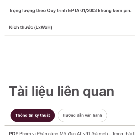
Trọng lượng theo Quy trình EPTA 01/2003 không kèm pin.
Kích thước (LxWxH)
Tài liệu liên quan
Thông tin kỹ thuật
Hướng dẫn vận hành
PDF
Phạm vi Phần cứng Mô-đun AT v91 (hệ mét) - Trạng thái 