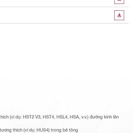
TẢI X
TẢI X
thích (ví dụ: HST2 V3, HST4, HSL4, HSA, v.v.) đường kính lên
i tương thích (ví dụ: HUS4) trong bê tông