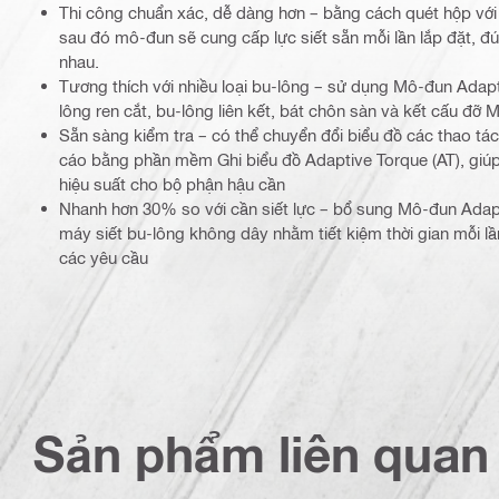
Thi công chuẩn xác, dễ dàng hơn – bằng cách quét hộp với
sau đó mô-đun sẽ cung cấp lực siết sẵn mỗi lần lắp đặt, đú
nhau.
Tương thích với nhiều loại bu-lông – sử dụng Mô-đun Adapt
lông ren cắt, bu-lông liên kết, bát chôn sàn và kết cấu đỡ 
Sẵn sàng kiểm tra – có thể chuyển đổi biểu đồ các thao tác
cáo bằng phần mềm Ghi biểu đồ Adaptive Torque (AT), giúp
hiệu suất cho bộ phận hậu cần
Nhanh hơn 30% so với cần siết lực – bổ sung Mô-đun Adapt
máy siết bu-lông không dây nhằm tiết kiệm thời gian mỗi lần
các yêu cầu
Sản phẩm liên quan