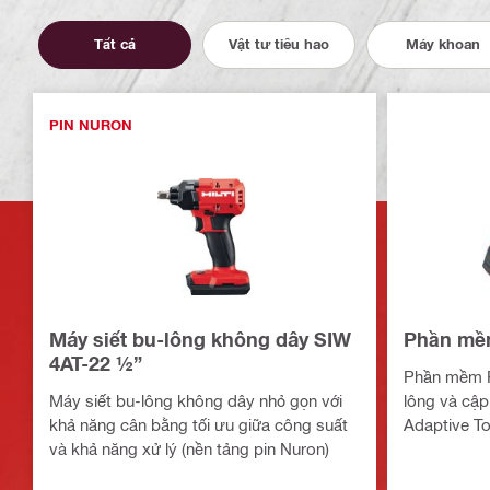
Tất cả
Vật tư tiêu hao
Máy khoan
PIN NURON
Máy siết bu-lông không dây SIW
Phần mềm 
4AT-22 ½”
Phần mềm PC
Máy siết bu-lông không dây nhỏ gọn với
lông và cậ
khả năng cân bằng tối ưu giữa công suất
Adaptive To
và khả năng xử lý (nền tảng pin Nuron)