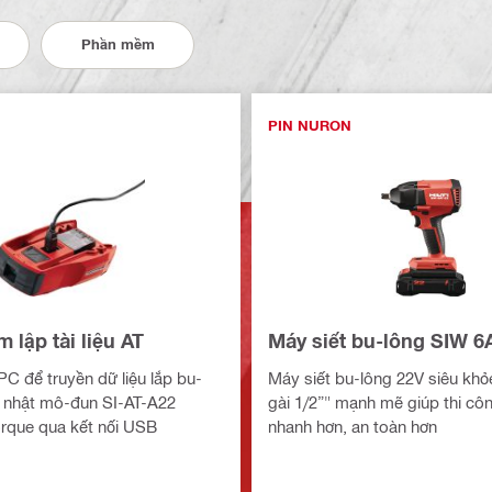
Phần mềm
PIN NURON
lập tài liệu AT
Máy siết bu-lông SIW 6
 để truyền dữ liệu lắp bu-
Máy siết bu-lông 22V siêu khỏ
p nhật mô-đun SI-AT-A22
gài 1/2”" mạnh mẽ giúp thi cô
rque qua kết nối USB
nhanh hơn, an toàn hơn