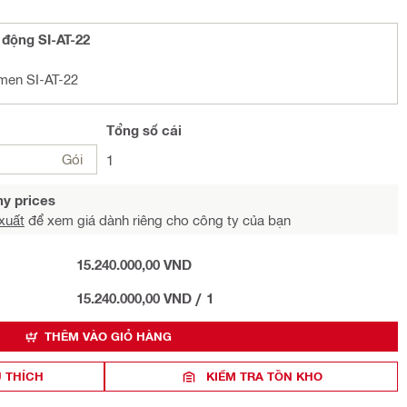
động SI-AT-22
men SI-AT-22
Tổng
số cái
Gói
1
y prices
xuất
để xem giá dành riêng cho công ty của bạn
15.240.000,00 VND
15.240.000,00 VND
/
1
THÊM VÀO GIỎ HÀNG
 THÍCH
KIỂM TRA TỒN KHO