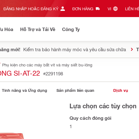
ĐĂNG NHẬP HOẶC ĐĂNG KÝ
ĐƠN HÀNG
VI‎
LIÊN HỆ
Ưu Hóa
Hỗ Trợ và Tải Về
Công Ty
năng mới!
Kiểm tra bảo hành máy móc và yêu cầu sửa chữa
T
Phụ kiện cho các máy bắt vít và máy siết bu-lông
NG SI-AT-22
#2291198
Tính năng và Ứng dụng
Sản phẩm liên quan
Dịch vụ
Lựa chọn các tùy chọn
Quy cách đóng gói
1