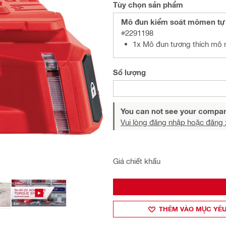
Tùy chọn sản phẩm
Mô đun kiểm soát mômen tự 
#2291198
1x Mô đun tương thích mô 
Số lượng
You can not see your compan
Vui lòng đăng nhập hoặc đăng 
Giá chiết khấu
THÊM VÀO MỤ̣C YÊU