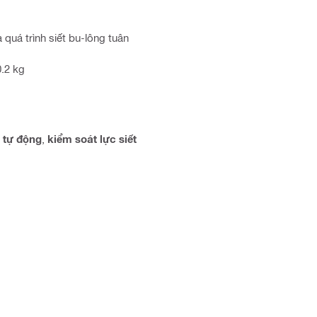
quá trình siết bu-lông tuân
0.2 kg
c tự động
,
kiểm soát lực siết