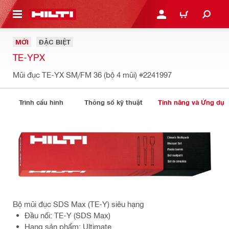
N NỘI DUNG CHÍNH
ĐĂNG NHẬP HOẶC ĐĂNG
GIỎ HÀNG
MỚI
ĐẶC BIỆT
TE-YPX
Mũi đục TE-YX SM/FM 36 (bộ 4 mũi)
#2241997
Trình cấu hình
Thông số kỹ thuật
Tính năng và Ứng dụ
Bộ mũi đục SDS Max (TE-Y) siêu hạng
Đầu nối: TE-Y (SDS Max)
Hạng sản phẩm: Ultimate