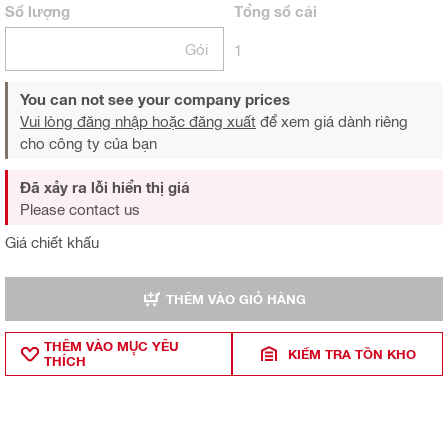
Số lượng
Tổng
số cái
Gói
1
You can not see your company prices
Vui lòng đăng nhập hoặc đăng xuất
để xem giá dành riêng
cho công ty của bạn
Đã xảy ra lỗi hiển thị giá
Please contact us
Giá chiết khấu
THÊM VÀO GIỎ HÀNG
THÊM VÀO MỤ̣C YÊU
KIỂM TRA TỒN KHO
THÍCH