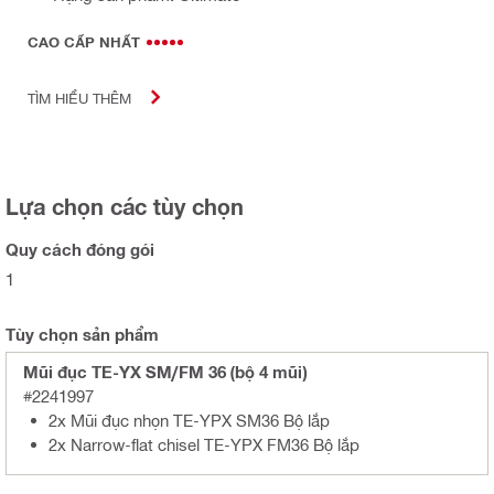
CAO CẤP NHẤT
TÌM HIỂU THÊM
Lựa chọn các tùy chọn
Quy cách đóng gói
1
Tùy chọn sản phẩm
Mũi đục TE-YX SM/FM 36 (bộ 4 mũi)
#2241997
2x Mũi đục nhọn TE-YPX SM36 Bộ lắp
2x Narrow-flat chisel TE-YPX FM36 Bộ lắp