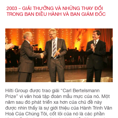
2003 – GIẢI THƯỞNG VÀ NHỮNG THAY ĐỔI
TRONG BAN ĐIỀU HÀNH VÀ BAN GIÁM ĐỐC
Hilti Group được trao giải “Carl Bertelsmann
Prize” vì văn hoá tập đoàn mẫu mực của nó. Một
năm sau đó phát triển xa hơn của chủ đề này
được nhìn thấy là sự giới thiệu của Hành Trình Văn
Hoá Của Chúng Tôi, cốt lõi của nó là các phần