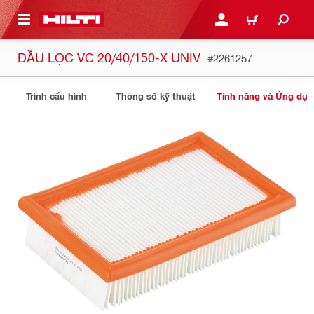
N NỘI DUNG CHÍNH
ĐĂNG NHẬP HOẶC ĐĂNG
GIỎ HÀNG
ĐẦU LỌC VC 20/40/150-X UNIV
#2261257
Trình cấu hình
Thông số kỹ thuật
Tính năng và Ứng dụ