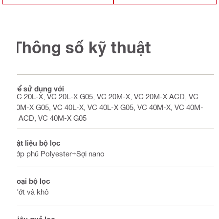
Thông số kỹ thuật
Để sử dụng với
VC 20L-X, VC 20L-X G05, VC 20M-X, VC 20M-X ACD, VC
20M-X G05, VC 40L-X, VC 40L-X G05, VC 40M-X, VC 40M-
X ACD, VC 40M-X G05
Vật liệu bộ lọc
Lớp phủ Polyester+Sợi nano
Loại bộ lọc
Ướt và khô
Hiệu quả lọc