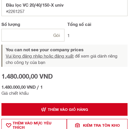
Đầu lọc VC 20/40/150-X univ
#2261257
Số lượng
Tổng
số cái
Gói
1
You can not see your company prices
Vui lòng đăng nhập hoặc đăng xuất
để xem giá dành riêng
cho công ty của bạn
1.480.000,00 VND
1.480.000,00 VND
/
1
Giá chiết khấu
THÊM VÀO GIỎ HÀNG
THÊM VÀO MỤ̣C YÊU
KIỂM TRA TỒN KHO
THÍCH