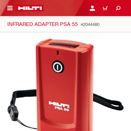
N NỘI DUNG CHÍNH
ĐĂNG NHẬP HOẶC ĐĂNG
GIỎ HÀNG
INFRARED ADAPTER PSA 55
#2044480