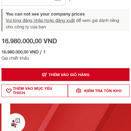
You can not see your company prices
Vui lòng đăng nhập hoặc đăng xuất
để xem giá dành riêng
cho công ty của bạn
16.980.000,00 VND
16.980.000,00 VND
/
1
Giá chiết khấu
THÊM VÀO GIỎ HÀNG
THÊM VÀO MỤ̣C YÊU
KIỂM TRA TỒN KHO
THÍCH