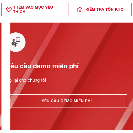
THÊM VÀO MỤ̣C YÊU
KIỂM TRA TỒN KHO
THÍCH
Yêu cầu demo miễn phí
Gọi lại cho chúng tôi
YÊU CẦU DEMO MIỄN PHÍ