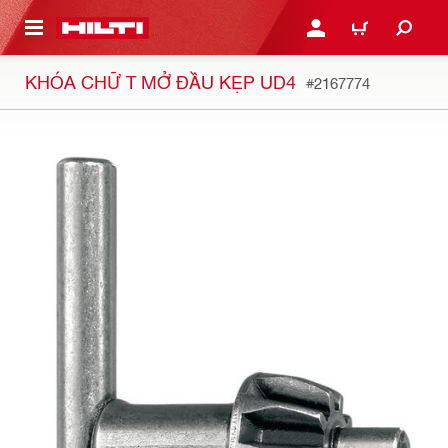
N NỘI DUNG CHÍNH
ĐĂNG NHẬP HOẶC ĐĂNG
GIỎ HÀNG
KHÓA CHỮ T MỞ ĐẦU KẸP UD4
#2167774