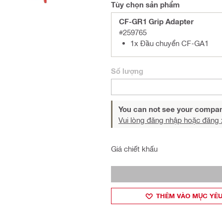
Tùy chọn sản phẩm
CF-GR1 Grip Adapter
#259765
1x Đầu chuyển CF-GA1
Số lượng
You can not see your compan
Vui lòng đăng nhập hoặc đăng 
Giá chiết khấu
THÊM VÀO MỤ̣C YÊU