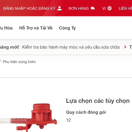
ĐĂNG NHẬP HOẶC ĐĂNG KÝ
ĐƠN HÀNG
VI‎
LIÊN HỆ
Ưu Hóa
Hỗ Trợ và Tải Về
Công Ty
năng mới!
Kiểm tra bảo hành máy móc và yêu cầu sửa chữa
T
Phụ kiện súng bơm
Lựa chọn các tùy chọn
Quy cách đóng gói
12