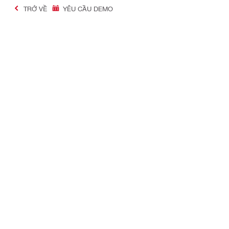
TRỞ VỀ
YÊU CẦU DEMO
#Making Constructi
Liên hệ
Thông tin c
LIÊN HỆ CHÚNG TÔI
Hilti Việt Na
Yêu cầu liên lạc lại
Tuyển dụng