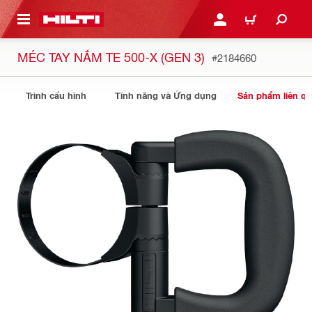
N NỘI DUNG CHÍNH
ĐĂNG NHẬP HOẶC ĐĂNG
GIỎ HÀNG
MÉC TAY NẮM TE 500-X (GEN 3)
#2184660
Trình cấu hình
Tính năng và Ứng dụng
Sản phẩm liên q