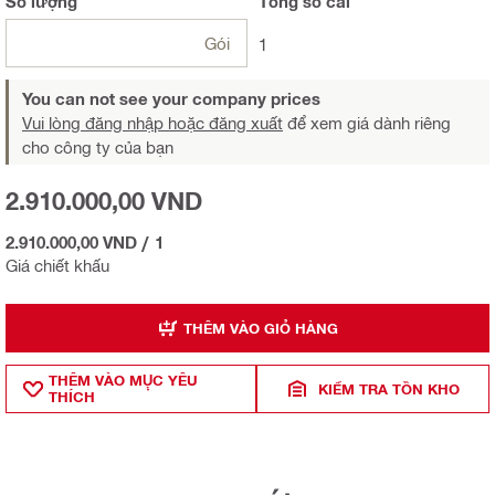
Số lượng
Tổng
số cái
Gói
1
You can not see your company prices
Vui lòng đăng nhập hoặc đăng xuất
để xem giá dành riêng
cho công ty của bạn
2.910.000,00 VND
2.910.000,00 VND
/
1
Giá chiết khấu
THÊM VÀO GIỎ HÀNG
THÊM VÀO MỤ̣C YÊU
KIỂM TRA TỒN KHO
THÍCH