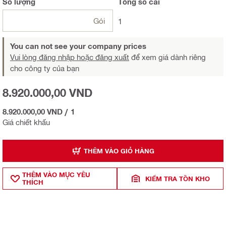
Số lượng
Tổng
số cái
Gói
1
You can not see your company prices
Vui lòng đăng nhập hoặc đăng xuất
để xem giá dành riêng
cho công ty của bạn
8.920.000,00 VND
8.920.000,00 VND
/
1
Giá chiết khấu
THÊM VÀO GIỎ HÀNG
THÊM VÀO MỤ̣C YÊU
KIỂM TRA TỒN KHO
THÍCH